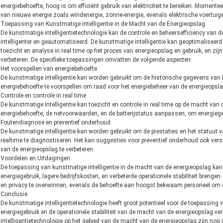
energiebehoefte, hoog is om efficiënt gebruik van elektriciteit te bereiken. Momente
van nieuwe energie zoals windenergie, zonne-energie, evenals elektrische voertuig
Toepassing van Kunstmatige intelligentie in de Macht van de Energieopslag
De kunstmatige intelligentietechnologie kan de controle en beheersefficiency van 
intelligenter en geautomatiseerd. De kunstmatige intelligentie kan geoptimaliseer
toezicht en analyse in real time op het proces van energieopslag en gebruik, en zijn 
verbeteren. De specifieke toepassingen omvatten de volgende aspecten:
Het voorspellen van energiebehoefte
De kunstmatige intelligentie kan worden gebruikt om de historische gegevens van h
energiebehoefte te voorspellen om raad voor het energiebeheer van de energieopsla
Controle en controle in real time
De kunstmatige intelligentie kan toezicht en controle in real time op de macht van
energiebehoefte, de netvoorwaarden, en de batterijstatus aanpassen, om energiegebr
Foutendiagnose en preventief onderhoud
De kunstmatige intelligentie kan worden gebruikt om de prestaties en het statuut 
realtime te diagnostiseren. Het kan suggesties voor preventief onderhoud ook ver
van de energieopslag te verbeteren.
Voordelen en Uitdagingen
De toepassing van kunstmatige intelligentie in de macht van de energieopslag kan v
energiegebruik, lagere bedrijfskosten, en verbeterde operationele stabiliteit brenge
en privacy te overwinnen, evenals de behoefte aan hoogst bekwaam personeel om d
Conclusie
De kunstmatige intelligentietechnologie heeft groot potentieel voor de toepassing 
energiegebruik en de operationele stabiliteit van de macht van de energieopslag v
intelligentietechnologie op het gebied van de macht van de energieopslag zijn nog in