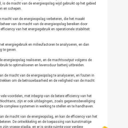
el, is de macht van de energieopslag wijd gebruikt op het gebied
en en schepen.
de macht van de energieopslag verbeteren, die het maakt
d beheer van de macht van de energieopslag bereiken door
efficiency van het energiegebruik en operationele stabiliteit
et energiegebruik en milieufactoren te analyseren, en dan
g te geven.
 de energieopslag realiseren, en de machtsoutput volgens de
uik te optimaliseren en levensduur batterij uitbreiden.
van de macht van de energieopslag te analyseren, en fouten in
strekken om de betrouwbaarheid en de veiligheid van de macht
ele voordelen, met inbegrip van de betere efficiency van het
n. Nochtans, zijn er ook uitdagingen, zoals gegevensbeveiliging
e complexe systemen in werking te stellen en te handhaven.
van de macht van de energieopslag, en kan de efficiency van het
erbeteren. De ontwikkeling en de toepassing van kunstmatige
 zijn vroege stadia, en er is grote ruimte voor verdere