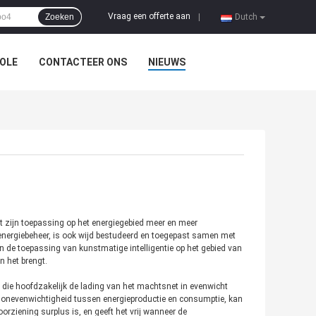
Vraag een offerte aan
Zoeken
|
Dutch
OLE
CONTACTEER ONS
NIEUWS
t zijn toepassing op het energiegebied meer en meer
 energiebeheer, is ook wijd bestudeerd en toegepast samen met
n de toepassing van kunstmatige intelligentie op het gebied van
n het brengt.
 die hoofdzakelijk de lading van het machtsnet in evenwicht
 een onevenwichtigheid tussen energieproductie en consumptie, kan
ziening surplus is, en geeft het vrij wanneer de