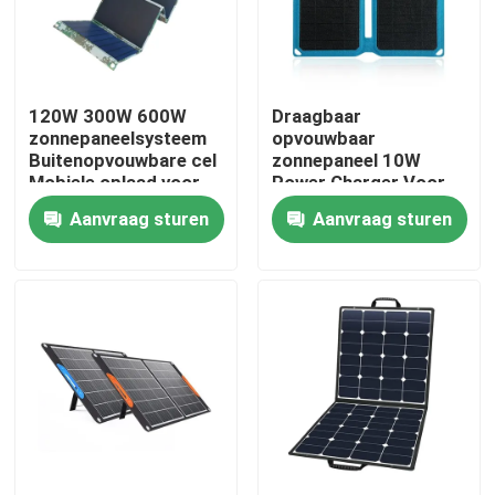
Fabrieksreis
120W 300W 600W
Draagbaar
Kwaliteitscontrole
zonnepaneelsysteem
opvouwbaar
Buitenopvouwbare cel
zonnepaneel 10W
Mobiele oplaad voor
Power Charger Voor
Contacteer ons
thuis
kamperen Reis
Aanvraag sturen
Aanvraag sturen
Wandelen
nieuws
Zonnegeneratorpost
draagbare krachtcentralegenerator
Zonnepaneelgenerator