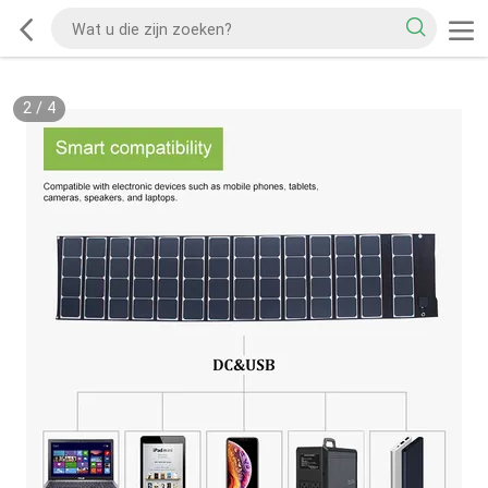
2
/
4