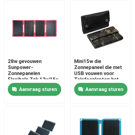
28w gevouwen
Mini15w die
Sunpower-
Zonnepaneel die met
Zonnepanelen
USB vouwen voor
Flexibele Zak 12v/15v
Telefoonlaptop het
met
Laden laden
Aanvraag sturen
Aanvraag sturen
Machtsuitrustingen
Thuis
voor het Kamperen
Producten
Over ons