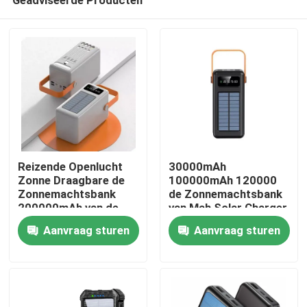
Reizende Openlucht
30000mAh
Zonne Draagbare de
100000mAh 120000
Zonnemachtsbank
de Zonnemachtsbank
200000mAh van de
van Mah Solar Charger
Thuis
Laders Grote
Detachable Cable met
Aanvraag sturen
Aanvraag sturen
Capaciteit
Sleutelkoord
Producten
Over ons