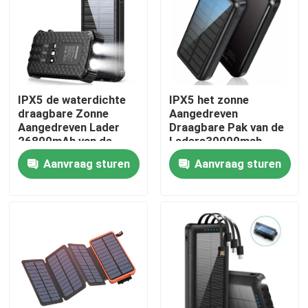
Fabrieksreis
Kwaliteitscontrole
IPX5 de waterdichte
IPX5 het zonne
draagbare Zonne
Aangedreven
Contacteer ons
Aangedreven Lader
Draagbare Pak van de
26800mAh van de
Laders30000mah
Machtsbank met 3
Batterij voor IPhone
Aanvraag sturen
Aanvraag sturen
Ingebouwde Kabels
nieuws
Zonnegeneratorpost
draagbare krachtcentralegenerator
Zonnepaneelgenerator