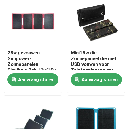
28w gevouwen
Mini15w die
Sunpower-
Zonnepaneel die met
Zonnepanelen
USB vouwen voor
Flexibele Zak 12v/15v
Telefoonlaptop het
met
Laden laden
Aanvraag sturen
Aanvraag sturen
Machtsuitrustingen
voor het Kamperen
Thuis
Producten
Over ons