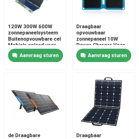
Fabrieksreis
120W 300W 600W
Draagbaar
zonnepaneelsysteem
opvouwbaar
Kwaliteitscontrole
Buitenopvouwbare cel
zonnepaneel 10W
Mobiele oplaad voor
Power Charger Voor
thuis
kamperen Reis
Aanvraag sturen
Aanvraag sturen
Contacteer ons
Wandelen
nieuws
Zonnegeneratorpost
draagbare krachtcentralegenerator
de Draagbare
Draagbaar
Zonnepaneelgenerator