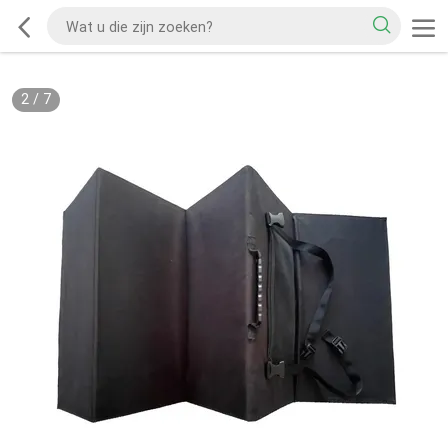
2
/
7