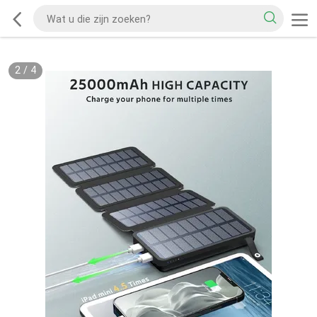
2
/
4