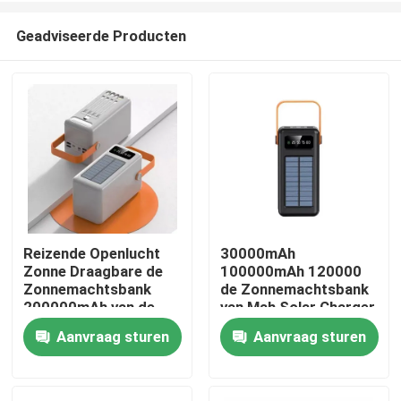
Geadviseerde Producten
Reizende Openlucht
30000mAh
Zonne Draagbare de
100000mAh 120000
Thuis
Zonnemachtsbank
de Zonnemachtsbank
200000mAh van de
van Mah Solar Charger
Laders Grote
Detachable Cable met
Aanvraag sturen
Aanvraag sturen
Producten
Capaciteit
Sleutelkoord
Over ons