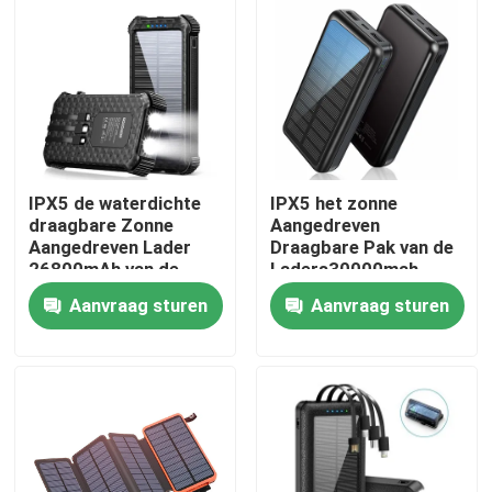
Fabrieksreis
Kwaliteitscontrole
Contacteer ons
IPX5 de waterdichte
IPX5 het zonne
draagbare Zonne
Aangedreven
Aangedreven Lader
Draagbare Pak van de
26800mAh van de
Laders30000mah
nieuws
Machtsbank met 3
Batterij voor IPhone
Aanvraag sturen
Aanvraag sturen
Ingebouwde Kabels
Zonnegeneratorpost
draagbare krachtcentralegenerator
Zonnepaneelgenerator